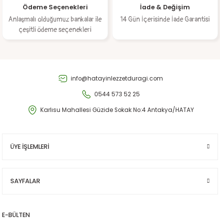
Ödeme Seçenekleri
İade & Değişim
Anlaşmalı olduğumuz bankalar ile
14 Gün İçerisinde İade Garantisi
çeşitli ödeme seçenekleri
Gönder
info@hatayinlezzetduragi.com
0544 573 52 25
Karlısu Mahallesi Güzide Sokak No:4 Antakya/HATAY
ÜYE İŞLEMLERİ
SAYFALAR
E-BÜLTEN