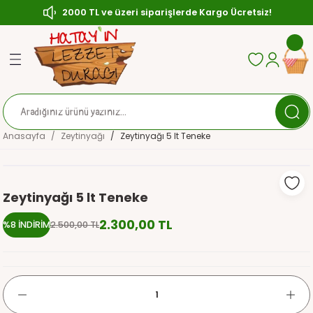
2000 TL ve üzeri siparişlerde Kargo Ücretsiz!
Geri Dön
Geri Dön
Geri Dön
ası
Zeytin
çası
ırılmış (Çerezlik) Zeytin
Anasayfa
Zeytinyağı
Zeytinyağı 5 lt Teneke
sı
ytin
ler
aratlar
Zeytinyağı 5 lt Teneke
2.300,00 TL
%8 İNDİRİM
2.500,00 TL