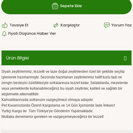
Sepete Ekle
Tavsiye Et
Karşılaştır
Yorum Yaz
Fiyatı Düşünce Haber Ver
Ürün Bilgisi
Siyah zeytinlerimiz, lezzetli ve taze doğal zeytinlerden özel bir şekilde seçilip
işlenerek hazırlanmıştır. Sezonda hazırlanan zeytinlerimiz hafif tuzlu tadı ve
zengin besleyici özellikleriyle sofralarınıza lezzet katar. Salatalarda, mezelerde
veya yemeklerde kullanabileceğiniz bu siyah zeytinler, kaliteli ve sağlıklı bir
atıştırmalık alternatifidir.
Kahvaltılarınızda sofranızın vazgeçilmezi olmaya adaydır.
Pet Kavanozlarda Özenli Kargolama ve 14 Gün İçerisinde İade İmkanı!
Yurtiçi Kargo ile Tüm Türkiye'ye Gönderim Yapılmaktadır.
Mutlaka denemeniz gereken ve vazgeçemeyeceğiniz bir lezzet!