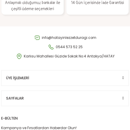
Anlaşmalı olduğumuz bankalar ile
14 Gün İçerisinde İade Garantisi
çeşitli ödeme seçenekleri
Gönder
info@hatayinlezzetduragi.com
0544 573 52 25
Karlısu Mahallesi Güzide Sokak No:4 Antakya/HATAY
ÜYE İŞLEMLERİ
SAYFALAR
E-BÜLTEN
Kampanya ve Fırsatlardan Haberdar Olun!