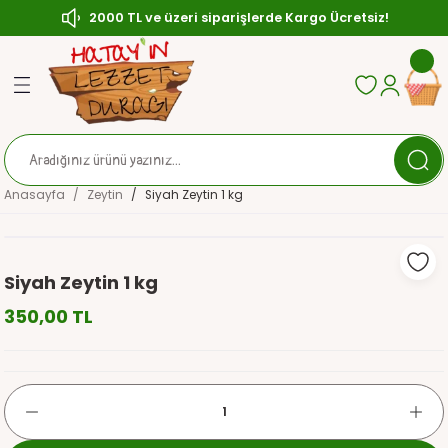
2000 TL ve üzeri siparişlerde Kargo Ücretsiz!
Geri Dön
Geri Dön
Geri Dön
ası
Zeytin
çası
ırılmış (Çerezlik) Zeytin
Anasayfa
Zeytin
Siyah Zeytin 1 kg
sı
ytin
ler
aratlar
Siyah Zeytin 1 kg
350,00 TL