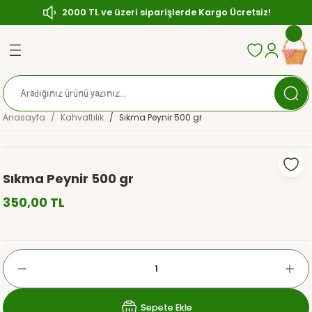
2000 TL ve üzeri siparişlerde Kargo Ücretsiz!
Geri Dön
Geri Dön
Geri Dön
ası
Zeytin
Anasayfa
Kahvaltılık
Sıkma Peynir 500 gr
çası
ırılmış (Çerezlik) Zeytin
sı
ytin
Sıkma Peynir 500 gr
ler
aratlar
350,00 TL
Sepete Ekle