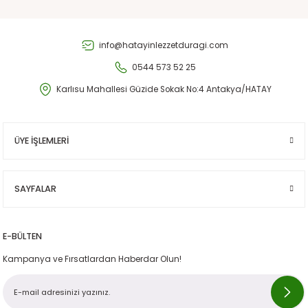
Gönder
info@hatayinlezzetduragi.com
0544 573 52 25
Karlısu Mahallesi Güzide Sokak No:4 Antakya/HATAY
ÜYE İŞLEMLERİ
SAYFALAR
E-BÜLTEN
Kampanya ve Fırsatlardan Haberdar Olun!