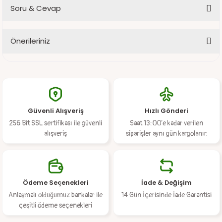
Soru & Cevap
Bu ürüne ilk yorumu siz yapın!
Önerileriniz
Yorum Yaz
Ürün hakkında henüz soru sorulmamış.
Bu ürünün fiyat bilgisi, resim, ürün açıklamalarında ve diğer
konularda yetersiz gördüğünüz noktaları öneri formunu kullanarak
Soru Sor
tarafımıza iletebilirsiniz.
Görüş ve önerileriniz için teşekkür ederiz.
Güvenli Alışveriş
Hızlı Gönderi
Ürün resmi kalitesiz, bozuk veya görüntülenemiyor.
256 Bit SSL sertifikası ile güvenli
Saat 13:00’e kadar verilen
Ürün açıklamasında eksik bilgiler bulunuyor.
alışveriş
siparişler aynı gün kargolanır.
Ürün bilgilerinde hatalar bulunuyor.
Ürün fiyatı diğer sitelerden daha pahalı.
Bu ürüne benzer farklı alternatifler olmalı.
Ödeme Seçenekleri
İade & Değişim
Anlaşmalı olduğumuz bankalar ile
14 Gün İçerisinde İade Garantisi
çeşitli ödeme seçenekleri