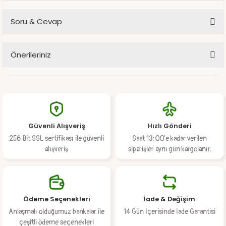
Soru & Cevap
Bu ürüne ilk yorumu siz yapın!
Önerileriniz
Yorum Yaz
Ürün hakkında henüz soru sorulmamış.
Bu ürünün fiyat bilgisi, resim, ürün açıklamalarında ve diğer
konularda yetersiz gördüğünüz noktaları öneri formunu kullanarak
Soru Sor
tarafımıza iletebilirsiniz.
Görüş ve önerileriniz için teşekkür ederiz.
Güvenli Alışveriş
Hızlı Gönderi
Ürün resmi kalitesiz, bozuk veya görüntülenemiyor.
256 Bit SSL sertifikası ile güvenli
Saat 13:00’e kadar verilen
Ürün açıklamasında eksik bilgiler bulunuyor.
alışveriş
siparişler aynı gün kargolanır.
Ürün bilgilerinde hatalar bulunuyor.
Ürün fiyatı diğer sitelerden daha pahalı.
Bu ürüne benzer farklı alternatifler olmalı.
Ödeme Seçenekleri
İade & Değişim
Anlaşmalı olduğumuz bankalar ile
14 Gün İçerisinde İade Garantisi
çeşitli ödeme seçenekleri