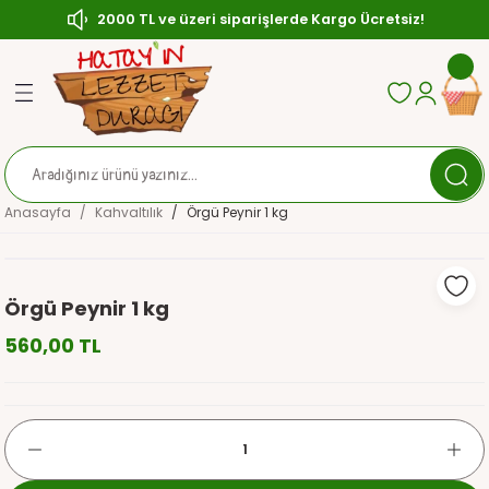
2000 TL ve üzeri siparişlerde Kargo Ücretsiz!
Geri Dön
Geri Dön
Geri Dön
ası
Zeytin
çası
ırılmış (Çerezlik) Zeytin
Anasayfa
Kahvaltılık
Örgü Peynir 1 kg
sı
ytin
ler
aratlar
Örgü Peynir 1 kg
560,00 TL