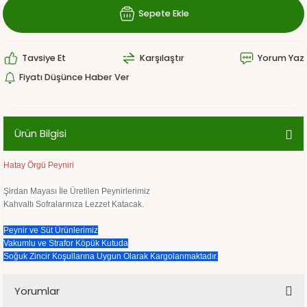
Sepete Ekle
Tavsiye Et
Karşılaştır
Yorum Yaz
Fiyatı Düşünce Haber Ver
Ürün Bilgisi
Hatay Örgü Peyniri
Şirdan Mayası İle Üretilen Peynirlerimiz
Kahvaltı Sofralarınıza Lezzet Katacak.
Peynir ve Süt Ürünlerimiz
Vakumlu ve Strafor Köpük Kutuda
Soğuk Zincir Koşullarına Uygun Olarak Kargolanmaktadır.
Yorumlar