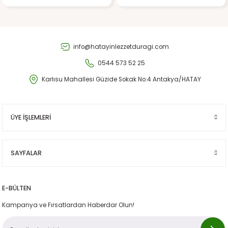
Gönder
info@hatayinlezzetduragi.com
0544 573 52 25
Karlısu Mahallesi Güzide Sokak No:4 Antakya/HATAY
ÜYE İŞLEMLERİ
SAYFALAR
E-BÜLTEN
Kampanya ve Fırsatlardan Haberdar Olun!