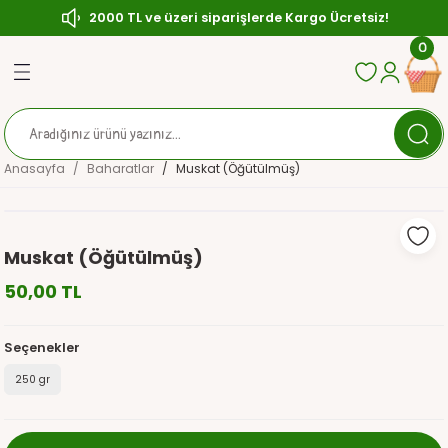
2000 TL ve üzeri siparişlerde Kargo Ücretsiz!
Geri Dön
Geri Dön
Geri Dön
0
ası
Zeytin
Anasayfa
Baharatlar
Muskat (Öğütülmüş)
çası
ırılmış (Çerezlik) Zeytin
sı
ytin
Muskat (Öğütülmüş)
ler
aratlar
50,00 TL
Seçenekler
250 gr