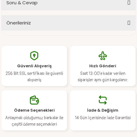
Soru & Cevap
Bu ürüne ilk yorumu siz yapın!
Önerileriniz
Yorum Yaz
Ürün hakkında henüz soru sorulmamış.
Bu ürünün fiyat bilgisi, resim, ürün açıklamalarında ve diğer
konularda yetersiz gördüğünüz noktaları öneri formunu kullanarak
Soru Sor
tarafımıza iletebilirsiniz.
Görüş ve önerileriniz için teşekkür ederiz.
Güvenli Alışveriş
Hızlı Gönderi
Ürün resmi kalitesiz, bozuk veya görüntülenemiyor.
256 Bit SSL sertifikası ile güvenli
Saat 13:00’e kadar verilen
Ürün açıklamasında eksik bilgiler bulunuyor.
alışveriş
siparişler aynı gün kargolanır.
Ürün bilgilerinde hatalar bulunuyor.
Ürün fiyatı diğer sitelerden daha pahalı.
Bu ürüne benzer farklı alternatifler olmalı.
Ödeme Seçenekleri
İade & Değişim
Anlaşmalı olduğumuz bankalar ile
14 Gün İçerisinde İade Garantisi
çeşitli ödeme seçenekleri