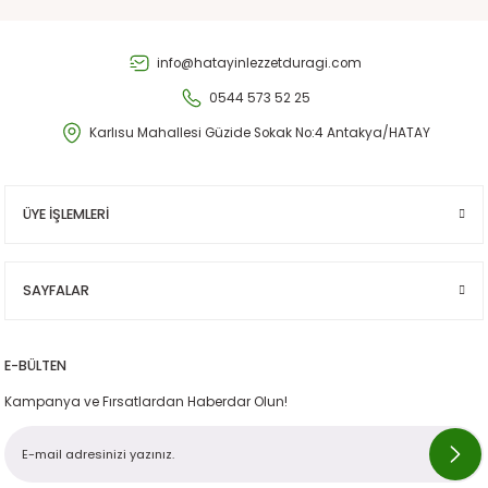
Gönder
info@hatayinlezzetduragi.com
0544 573 52 25
Karlısu Mahallesi Güzide Sokak No:4 Antakya/HATAY
ÜYE İŞLEMLERİ
SAYFALAR
E-BÜLTEN
Kampanya ve Fırsatlardan Haberdar Olun!