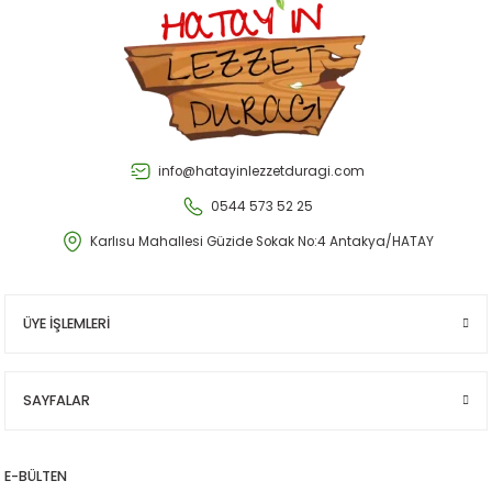
Gönder
info@hatayinlezzetduragi.com
0544 573 52 25
Karlısu Mahallesi Güzide Sokak No:4 Antakya/HATAY
ÜYE İŞLEMLERİ
SAYFALAR
E-BÜLTEN