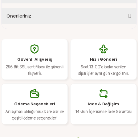
Önerileriniz
Yorum Yaz
Ürün hakkında henüz soru sorulmamış.
Bu ürünün fiyat bilgisi, resim, ürün açıklamalarında ve diğer
konularda yetersiz gördüğünüz noktaları öneri formunu kullanarak
Soru Sor
tarafımıza iletebilirsiniz.
Görüş ve önerileriniz için teşekkür ederiz.
Güvenli Alışveriş
Hızlı Gönderi
Ürün resmi kalitesiz, bozuk veya görüntülenemiyor.
256 Bit SSL sertifikası ile güvenli
Saat 13:00’e kadar verilen
Ürün açıklamasında eksik bilgiler bulunuyor.
alışveriş
siparişler aynı gün kargolanır.
Ürün bilgilerinde hatalar bulunuyor.
Ürün fiyatı diğer sitelerden daha pahalı.
Bu ürüne benzer farklı alternatifler olmalı.
Ödeme Seçenekleri
İade & Değişim
Anlaşmalı olduğumuz bankalar ile
14 Gün İçerisinde İade Garantisi
çeşitli ödeme seçenekleri