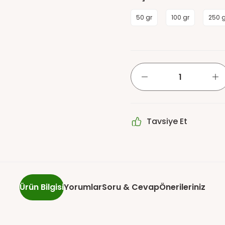
50 gr
100 gr
250 g
Tavsiye Et
Ürün Bilgisi
Yorumlar
Soru & Cevap
Önerileriniz