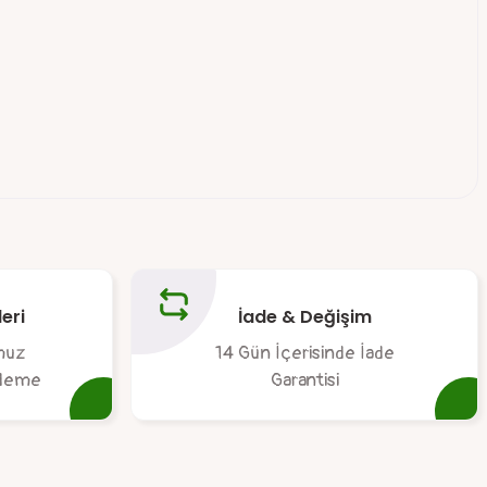
tebilirsiniz.
eri
İade & Değişim
muz
14 Gün İçerisinde İade
 ödeme
Garantisi