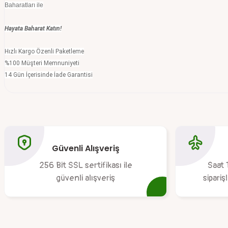
Baharatları ile
Hayata Baharat Katın!
Hızlı Kargo Özenli Paketleme
%100 Müşteri Memnuniyeti
14 Gün İçerisinde İade Garantisi
Bu ürünün fiyat bilgisi, resim, ürün açıklamalarında ve diğer konular
Görüş ve önerileriniz için teşekkür ederiz.
Güvenli Alışveriş
Ürün resmi kalitesiz, bozuk veya görüntülenemiyor.
256 Bit SSL sertifikası ile
Saat 
Ürün açıklamasında eksik bilgiler bulunuyor.
güvenli alışveriş
sipariş
Ürün bilgilerinde hatalar bulunuyor.
Ürün fiyatı diğer sitelerden daha pahalı.
Bu ürüne benzer farklı alternatifler olmalı.