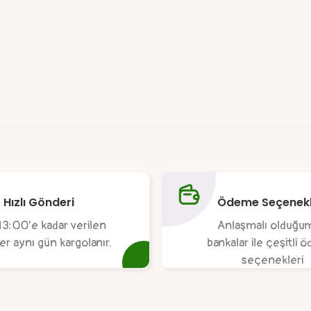
da yetersiz gördüğünüz noktaları öneri formunu kullanarak tarafımıza ile
Ürün hakkında henüz soru sorulmamış.
Bu ürüne ilk yorumu siz yapın!
Hızlı Gönderi
Ödeme Seçenekl
Yorum Yaz
Soru Sor
13:00’e kadar verilen
Anlaşmalı olduğu
ler aynı gün kargolanır.
bankalar ile çeşitli
seçenekleri