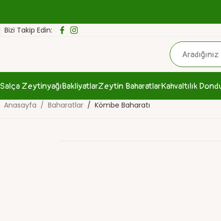
Bizi Takip Edin:
Salça
Zeytinyağı
Bakliyatlar
Zeytin
Baharatlar
Kahvaltılık
Dond
Anasayfa
Baharatlar
Kömbe Baharatı