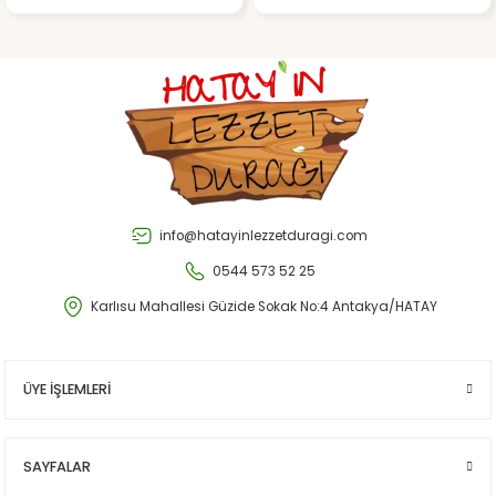
Gönder
info@hatayinlezzetduragi.com
0544 573 52 25
Karlısu Mahallesi Güzide Sokak No:4 Antakya/HATAY
ÜYE İŞLEMLERİ
SAYFALAR