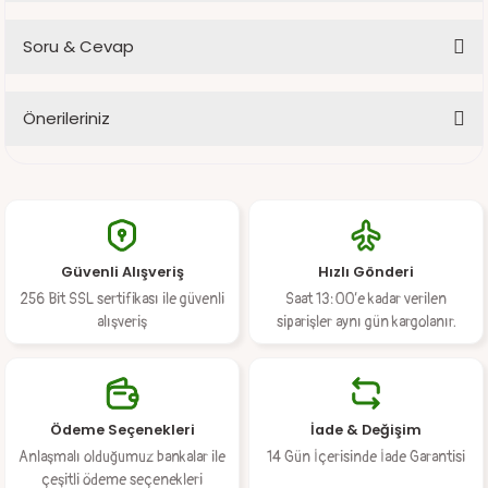
Soru & Cevap
Bu ürüne ilk yorumu siz yapın!
Önerileriniz
Yorum Yaz
Ürün hakkında henüz soru sorulmamış.
Bu ürünün fiyat bilgisi, resim, ürün açıklamalarında ve diğer
konularda yetersiz gördüğünüz noktaları öneri formunu kullanarak
Soru Sor
tarafımıza iletebilirsiniz.
Görüş ve önerileriniz için teşekkür ederiz.
Güvenli Alışveriş
Hızlı Gönderi
Ürün resmi kalitesiz, bozuk veya görüntülenemiyor.
256 Bit SSL sertifikası ile güvenli
Saat 13:00’e kadar verilen
Ürün açıklamasında eksik bilgiler bulunuyor.
alışveriş
siparişler aynı gün kargolanır.
Ürün bilgilerinde hatalar bulunuyor.
Ürün fiyatı diğer sitelerden daha pahalı.
Bu ürüne benzer farklı alternatifler olmalı.
Ödeme Seçenekleri
İade & Değişim
Anlaşmalı olduğumuz bankalar ile
14 Gün İçerisinde İade Garantisi
çeşitli ödeme seçenekleri