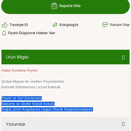
Sepete Ekle
Tavsiye Et
Karşılaştır
Yorum Yaz
Fiyatı Düşünce Haber Ver
Ürün Bilgisi
Hatay Kızartma Peyniri
Şirdan Mayası İle Üretilen Peynirlerimiz
Kahvaltı Sofralarınıza Lezzet Katacak.
Peynir ve Süt Ürünlerimiz
Vakumlu ve Strafor Köpük Kutuda
Soğuk Zincir Koşullarına Uygun Olarak Kargolanmaktadır.
Yorumlar