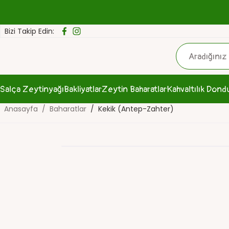
Bizi Takip Edin:
Salça
Zeytinyağı
Bakliyatlar
Zeytin
Baharatlar
Kahvaltılık
Dond
Anasayfa
Baharatlar
Kekik (Antep-Zahter)