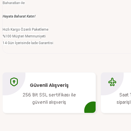
Baharatları ile
Hayata Baharat Katın!
Hızlı Kargo Özenli Paketleme
%100 Müşteri Memnuniyeti
14 Gün İçerisinde İade Garantisi
Bu ürünün fiyat bilgisi, resim, ürün açıklamalarında ve diğer konular
Görüş ve önerileriniz için teşekkür ederiz.
Güvenli Alışveriş
Ürün resmi kalitesiz, bozuk veya görüntülenemiyor.
256 Bit SSL sertifikası ile
Saat 
Ürün açıklamasında eksik bilgiler bulunuyor.
güvenli alışveriş
sipariş
Ürün bilgilerinde hatalar bulunuyor.
Ürün fiyatı diğer sitelerden daha pahalı.
Bu ürüne benzer farklı alternatifler olmalı.