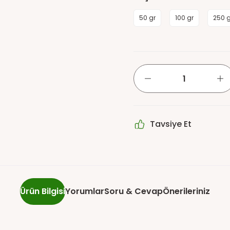
50 gr
100 gr
250 g
Tavsiye Et
Ürün Bilgisi
Yorumlar
Soru & Cevap
Önerileriniz