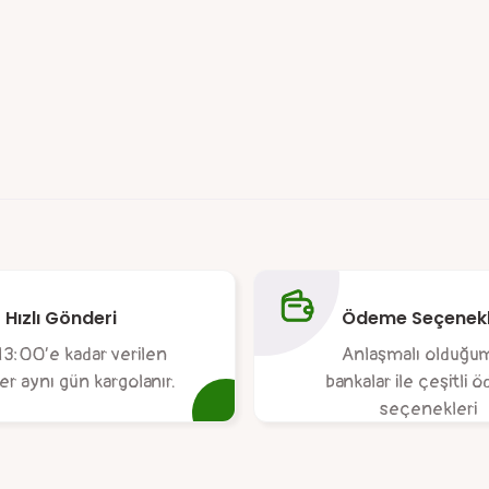
da yetersiz gördüğünüz noktaları öneri formunu kullanarak tarafımıza ile
Ürün hakkında henüz soru sorulmamış.
Bu ürüne ilk yorumu siz yapın!
Hızlı Gönderi
Ödeme Seçenekl
Yorum Yaz
Soru Sor
13:00’e kadar verilen
Anlaşmalı olduğu
ler aynı gün kargolanır.
bankalar ile çeşitli
seçenekleri