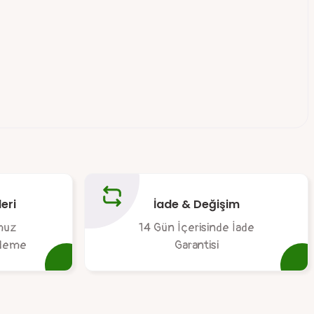
tebilirsiniz.
eri
İade & Değişim
muz
14 Gün İçerisinde İade
 ödeme
Garantisi