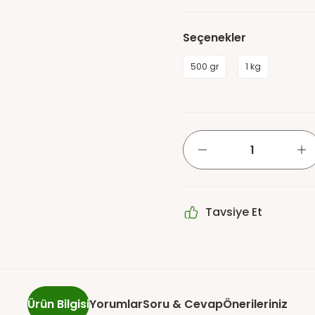
Seçenekler
500 gr
1 kg
Tavsiye Et
Ürün Bilgisi
Yorumlar
Soru & Cevap
Önerileriniz