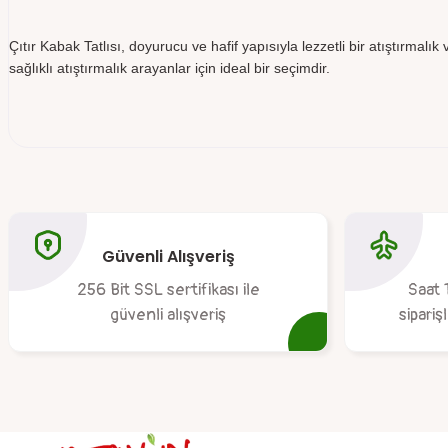
Çıtır Kabak Tatlısı, doyurucu ve hafif yapısıyla lezzetli bir atıştırmalı
sağlıklı atıştırmalık arayanlar için ideal bir seçimdir.
Bu ürünün fiyat bilgisi, resim, ürün açıklamalarında ve diğer konular
Görüş ve önerileriniz için teşekkür ederiz.
Güvenli Alışveriş
Ürün resmi kalitesiz, bozuk veya görüntülenemiyor.
256 Bit SSL sertifikası ile
Saat 
Ürün açıklamasında eksik bilgiler bulunuyor.
güvenli alışveriş
sipariş
Ürün bilgilerinde hatalar bulunuyor.
Ürün fiyatı diğer sitelerden daha pahalı.
Bu ürüne benzer farklı alternatifler olmalı.