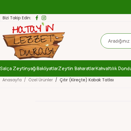
Bizi Takip Edin:
Salça
Zeytinyağı
Bakliyatlar
Zeytin
Baharatlar
Kahvaltılık
Dond
Anasayfa
Özel Ürünler
Çıtır (Kireçte) Kabak Tatlısı