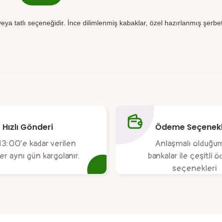
k veya tatlı seçeneğidir. İnce dilimlenmiş kabaklar, özel hazırlanmış şerbet
da yetersiz gördüğünüz noktaları öneri formunu kullanarak tarafımıza ile
Ürün hakkında henüz soru sorulmamış.
Bu ürüne ilk yorumu siz yapın!
Hızlı Gönderi
Ödeme Seçenekl
Yorum Yaz
Soru Sor
13:00’e kadar verilen
Anlaşmalı olduğu
ler aynı gün kargolanır.
bankalar ile çeşitli
seçenekleri