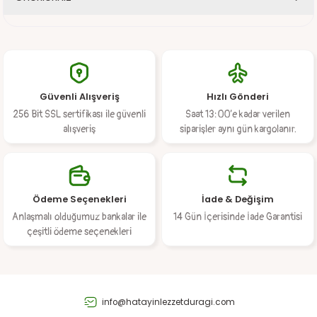
Yorum Yaz
Ürün hakkında henüz soru sorulmamış.
Bu ürünün fiyat bilgisi, resim, ürün açıklamalarında ve diğer
konularda yetersiz gördüğünüz noktaları öneri formunu kullanarak
Soru Sor
tarafımıza iletebilirsiniz.
Görüş ve önerileriniz için teşekkür ederiz.
Güvenli Alışveriş
Hızlı Gönderi
Ürün resmi kalitesiz, bozuk veya görüntülenemiyor.
256 Bit SSL sertifikası ile güvenli
Saat 13:00’e kadar verilen
Ürün açıklamasında eksik bilgiler bulunuyor.
alışveriş
siparişler aynı gün kargolanır.
Ürün bilgilerinde hatalar bulunuyor.
Ürün fiyatı diğer sitelerden daha pahalı.
Bu ürüne benzer farklı alternatifler olmalı.
Ödeme Seçenekleri
İade & Değişim
Anlaşmalı olduğumuz bankalar ile
14 Gün İçerisinde İade Garantisi
çeşitli ödeme seçenekleri
Gönder
info@hatayinlezzetduragi.com