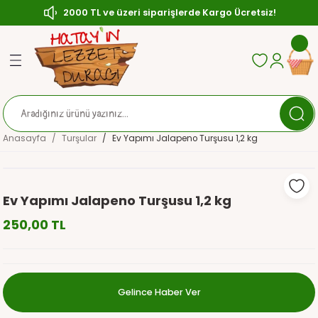
2000 TL ve üzeri siparişlerde Kargo Ücretsiz!
Geri Dön
Geri Dön
Geri Dön
ası
Zeytin
çası
ırılmış (Çerezlik) Zeytin
Anasayfa
Turşular
Ev Yapımı Jalapeno Turşusu 1,2 kg
sı
ytin
ler
aratlar
Ev Yapımı Jalapeno Turşusu 1,2 kg
250,00 TL
Gelince Haber Ver