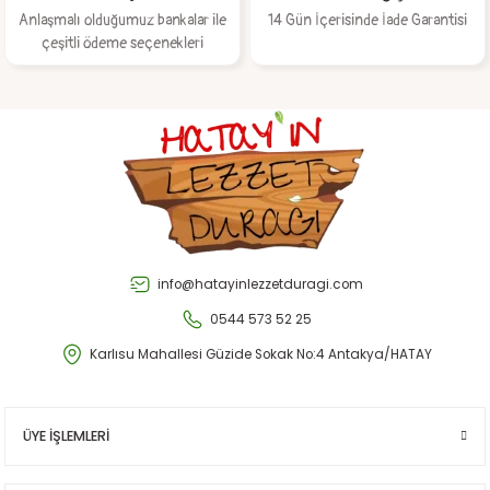
Anlaşmalı olduğumuz bankalar ile
14 Gün İçerisinde İade Garantisi
çeşitli ödeme seçenekleri
Gönder
info@hatayinlezzetduragi.com
0544 573 52 25
Karlısu Mahallesi Güzide Sokak No:4 Antakya/HATAY
ÜYE İŞLEMLERİ