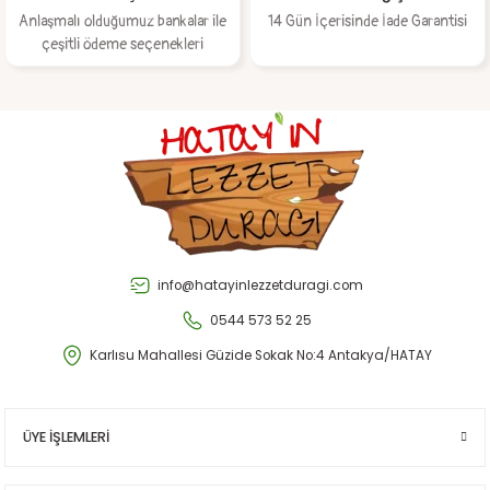
Anlaşmalı olduğumuz bankalar ile
14 Gün İçerisinde İade Garantisi
çeşitli ödeme seçenekleri
Gönder
info@hatayinlezzetduragi.com
0544 573 52 25
Karlısu Mahallesi Güzide Sokak No:4 Antakya/HATAY
ÜYE İŞLEMLERİ