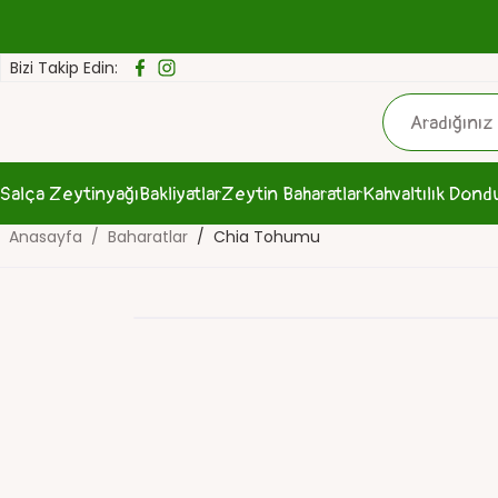
Bizi Takip Edin:
Salça
Zeytinyağı
Bakliyatlar
Zeytin
Baharatlar
Kahvaltılık
Dond
Anasayfa
Baharatlar
Chia Tohumu