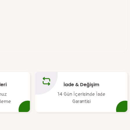
tebilirsiniz.
eri
İade & Değişim
muz
14 Gün İçerisinde İade
 ödeme
Garantisi