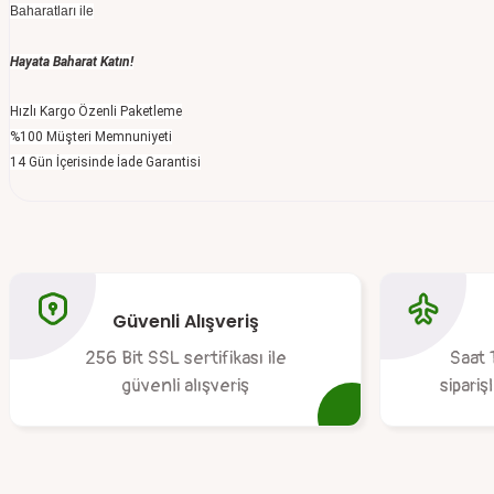
Baharatları ile
Hayata Baharat Katın!
Hızlı Kargo Özenli Paketleme
%100 Müşteri Memnuniyeti
14 Gün İçerisinde İade Garantisi
Bu ürünün fiyat bilgisi, resim, ürün açıklamalarında ve diğer konular
Görüş ve önerileriniz için teşekkür ederiz.
Güvenli Alışveriş
Ürün resmi kalitesiz, bozuk veya görüntülenemiyor.
256 Bit SSL sertifikası ile
Saat 
Ürün açıklamasında eksik bilgiler bulunuyor.
güvenli alışveriş
sipariş
Ürün bilgilerinde hatalar bulunuyor.
Ürün fiyatı diğer sitelerden daha pahalı.
Bu ürüne benzer farklı alternatifler olmalı.