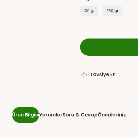
100 gr
250 gr
Tavsiye Et
Ürün Bilgisi
Yorumlar
Soru & Cevap
Önerileriniz