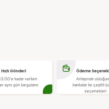
da yetersiz gördüğünüz noktaları öneri formunu kullanarak tarafımıza ile
Ürün hakkında henüz soru sorulmamış.
Bu ürüne ilk yorumu siz yapın!
Hızlı Gönderi
Ödeme Seçenekl
Yorum Yaz
Soru Sor
13:00’e kadar verilen
Anlaşmalı olduğu
ler aynı gün kargolanır.
bankalar ile çeşitli
seçenekleri