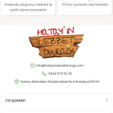
Anlaşmalı olduğumuz bankalar ile
14 Gün İçerisinde İade Garantisi
çeşitli ödeme seçenekleri
Gönder
info@hatayinlezzetduragi.com
0544 573 52 25
Karlısu Mahallesi Güzide Sokak No:4 Antakya/HATAY
ÜYE İŞLEMLERİ