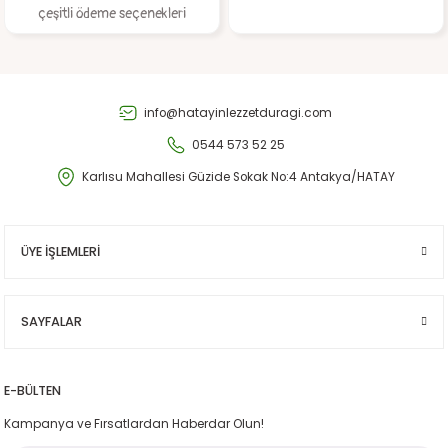
çeşitli ödeme seçenekleri
Gönder
info@hatayinlezzetduragi.com
0544 573 52 25
Karlısu Mahallesi Güzide Sokak No:4 Antakya/HATAY
ÜYE İŞLEMLERİ
SAYFALAR
E-BÜLTEN
Kampanya ve Fırsatlardan Haberdar Olun!