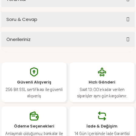
Soru & Cevap
Bu ürüne ilk yorumu siz yapın!
Önerileriniz
Yorum Yaz
Ürün hakkında henüz soru sorulmamış.
Bu ürünün fiyat bilgisi, resim, ürün açıklamalarında ve diğer
konularda yetersiz gördüğünüz noktaları öneri formunu kullanarak
Soru Sor
tarafımıza iletebilirsiniz.
Görüş ve önerileriniz için teşekkür ederiz.
Güvenli Alışveriş
Hızlı Gönderi
Ürün resmi kalitesiz, bozuk veya görüntülenemiyor.
256 Bit SSL sertifikası ile güvenli
Saat 13:00’e kadar verilen
Ürün açıklamasında eksik bilgiler bulunuyor.
alışveriş
siparişler aynı gün kargolanır.
Ürün bilgilerinde hatalar bulunuyor.
Ürün fiyatı diğer sitelerden daha pahalı.
Bu ürüne benzer farklı alternatifler olmalı.
Ödeme Seçenekleri
İade & Değişim
Anlaşmalı olduğumuz bankalar ile
14 Gün İçerisinde İade Garantisi