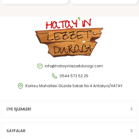
Gönder
info@hatayinlezzetduragi.com
0544 573 52 25
Karlısu Mahallesi Güzide Sokak No:4 Antakya/HATAY
ÜYE İŞLEMLERİ
SAYFALAR