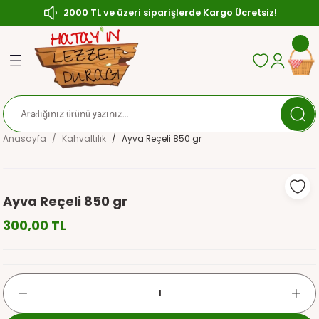
2000 TL ve üzeri siparişlerde Kargo Ücretsiz!
Geri Dön
Geri Dön
Geri Dön
ası
Zeytin
çası
ırılmış (Çerezlik) Zeytin
Anasayfa
Kahvaltılık
Ayva Reçeli 850 gr
sı
ytin
ler
aratlar
Ayva Reçeli 850 gr
300,00 TL