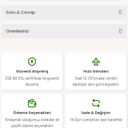
Soru & Cevap
Bu ürüne ilk yorumu siz yapın!
Önerileriniz
Yorum Yaz
Ürün hakkında henüz soru sorulmamış.
Bu ürünün fiyat bilgisi, resim, ürün açıklamalarında ve diğer
konularda yetersiz gördüğünüz noktaları öneri formunu kullanarak
Soru Sor
tarafımıza iletebilirsiniz.
Görüş ve önerileriniz için teşekkür ederiz.
Güvenli Alışveriş
Hızlı Gönderi
Ürün resmi kalitesiz, bozuk veya görüntülenemiyor.
256 Bit SSL sertifikası ile güvenli
Saat 13:00’e kadar verilen
Ürün açıklamasında eksik bilgiler bulunuyor.
alışveriş
siparişler aynı gün kargolanır.
Ürün bilgilerinde hatalar bulunuyor.
Ürün fiyatı diğer sitelerden daha pahalı.
Bu ürüne benzer farklı alternatifler olmalı.
Ödeme Seçenekleri
İade & Değişim
Anlaşmalı olduğumuz bankalar ile
14 Gün İçerisinde İade Garantisi
çeşitli ödeme seçenekleri